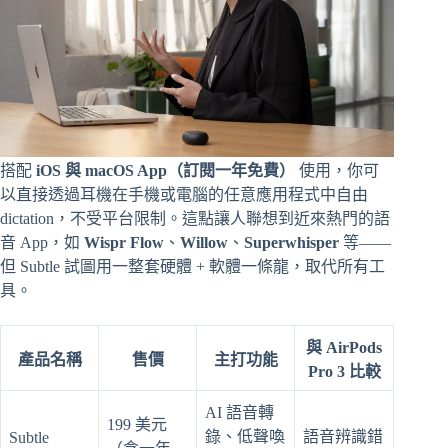
搭配
iOS 與 macOS App（訂閱一年免費）
使用，你可
以直接透過耳機在手機或電腦的任意應用程式中自由
dictation，不受平台限制。這點讓人聯想到近來熱門的語
音 App，如
Wispr Flow
、
Willow
、
Superwhisper
等——
但 Subtle 試圖用一整套硬體 + 軟體一條龍，取代所有工
具。
與 AirPods
產品名稱
售價
主打功能
Pro 3 比較
AI 語音轉
199 美元
錄、低聲喚
語音辨識錯
Subtle