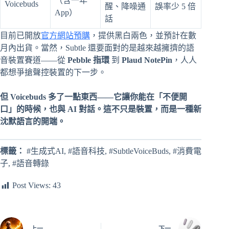
（含一年
Voicebuds
醒、降噪通
誤率少 5 倍
App）
話
目前已開放
官方網站預購
，提供黑白兩色，並預計在數
月內出貨。當然，Subtle 還要面對的是越來越擁擠的語
音裝置賽道——從
Pebble 指環
到
Plaud NotePin
，人人
都想爭搶聲控裝置的下一步。
但 Voicebuds 多了一點東西——它讓你能在「不便開
口」的時候，也與 AI 對話。這不只是裝置，而是一種新
沈默語言的開端。
標籤：
#生成式AI, #語音科技, #SubtleVoiceBuds, #消費電
子, #語音轉錄
Post Views:
43