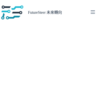
跳
至
FutureSteer 未來轉向
主
要
內
容