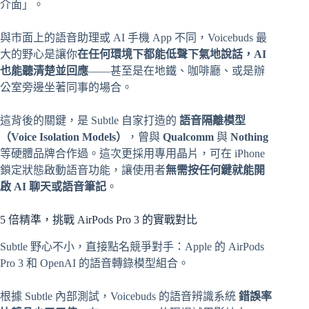
介面」。
與市面上的語音助理或 AI 手機 App 不同，Voicebuds 最
大的野心是讓你
在任何環境下都能低聲下氣地說話，AI
也能聽清楚並回應
——甚至是在地鐵、咖啡廳、或是辦
公室旁邊坐著同事的場合。
這背後的關鍵，是 Subtle 自家打造的
語音隔離模型
（Voice Isolation Models）
，曾與
Qualcomm
與
Nothing
等硬體品牌合作過。這次更採用專用晶片，可在 iPhone
鎖定狀態啟動語音功能，讓使用者
無需按任何鍵就能開
啟 AI 聊天或語音筆記
。
5 倍精準，挑戰 AirPods Pro 3 的實戰對比
Subtle 野心不小，直接點名競爭對手：Apple 的 AirPods
Pro 3 和 OpenAI 的語音轉錄模型組合。
根據 Subtle 內部測試，Voicebuds 的語音辨識系統
錯誤率