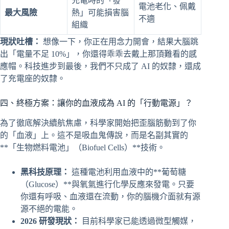
充電時的「發
電池老化、佩戴
最大風險
熱」可能損害腦
不適
組織
現狀吐槽：
想像一下，你正在用念力開會，結果大腦跳
出「電量不足 10%」，你還得乖乖去戴上那頂難看的感
應帽。科技進步到最後，我們不只成了 AI 的奴隸，還成
了充電座的奴隸。
四、終極方案：讓你的血液成為 AI 的「行動電源」？
為了徹底解決續航焦慮，科學家開始把歪腦筋動到了你
的「血液」上。這不是吸血鬼傳說，而是名副其實的
**「生物燃料電池」（Biofuel Cells）**技術。
黑科技原理：
這種電池利用血液中的**葡萄糖
（Glucose）**與氧氣進行化學反應來發電。只要
你還有呼吸、血液還在流動，你的腦機介面就有源
源不絕的電能。
2026 研發現狀：
目前科學家已能透過微型觸媒，