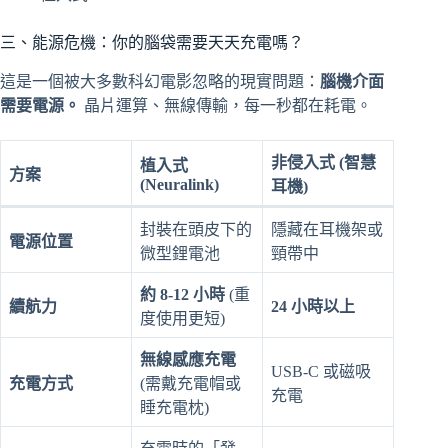
三、能源危機：你的腦袋需要天天充電嗎？
這是一個被大多數科幻電影忽略的現實問題：
腦機介面
需要電源。
晶片運算、無線傳輸，每一秒都在耗電。
非侵入式 (智慧
植入式
方案
(Neuralink)
耳機)
封裝在頭皮下的
隱藏在耳機架或
電源位置
微型鋰電池
頸帶中
約 8-12 小時
(重
續航力
24 小時以上
度使用更短)
無線感應充電
USB-C 或磁吸
充電方式
(需戴充電帽或
充電
睡充電枕)