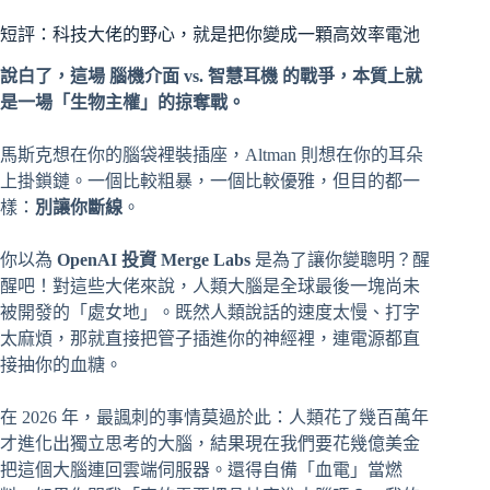
短評：科技大佬的野心，就是把你變成一顆高效率電池
說白了，這場 腦機介面 vs. 智慧耳機 的戰爭，本質上就
是一場「生物主權」的掠奪戰。
馬斯克想在你的腦袋裡裝插座，Altman 則想在你的耳朵
上掛鎖鏈。一個比較粗暴，一個比較優雅，但目的都一
樣：
別讓你斷線
。
你以為
OpenAI 投資 Merge Labs
是為了讓你變聰明？醒
醒吧！對這些大佬來說，人類大腦是全球最後一塊尚未
被開發的「處女地」。既然人類說話的速度太慢、打字
太麻煩，那就直接把管子插進你的神經裡，連電源都直
接抽你的血糖。
在 2026 年，最諷刺的事情莫過於此：人類花了幾百萬年
才進化出獨立思考的大腦，結果現在我們要花幾億美金
把這個大腦連回雲端伺服器。還得自備「血電」當燃