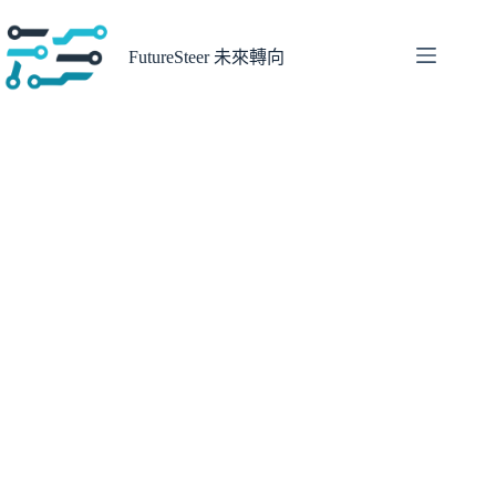
跳
至
FutureSteer 未來轉向
主
要
內
容