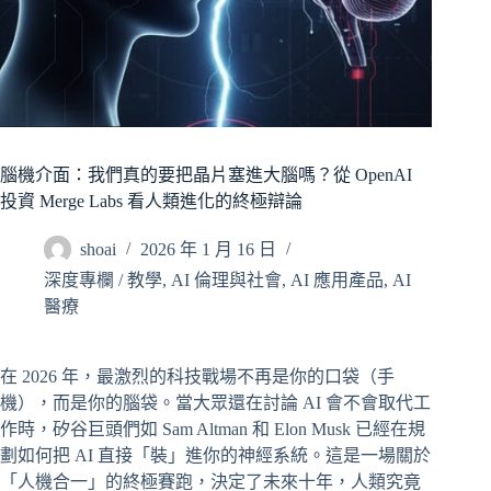
腦機介面：我們真的要把晶片塞進大腦嗎？從 OpenAI
投資 Merge Labs 看人類進化的終極辯論
shoai
2026 年 1 月 16 日
深度專欄 / 教學
,
AI 倫理與社會
,
AI 應用產品
,
AI
醫療
在 2026 年，最激烈的科技戰場不再是你的口袋（手
機），而是你的腦袋。當大眾還在討論 AI 會不會取代工
作時，矽谷巨頭們如 Sam Altman 和 Elon Musk 已經在規
劃如何把 AI 直接「裝」進你的神經系統。這是一場關於
「人機合一」的終極賽跑，決定了未來十年，人類究竟