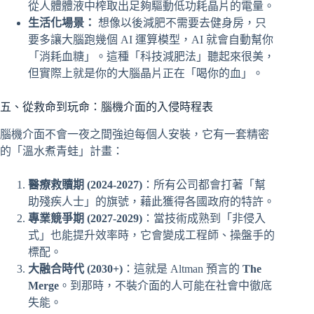
從人體體液中榨取出足夠驅動低功耗晶片的電量。
生活化場景：
想像以後減肥不需要去健身房，只
要多讓大腦跑幾個 AI 運算模型，AI 就會自動幫你
「消耗血糖」。這種「科技減肥法」聽起來很美，
但實際上就是你的大腦晶片正在「喝你的血」。
五、從救命到玩命：腦機介面的入侵時程表
腦機介面不會一夜之間強迫每個人安裝，它有一套精密
的「溫水煮青蛙」計畫：
醫療救贖期 (2024-2027)
：所有公司都會打著「幫
助殘疾人士」的旗號，藉此獲得各國政府的特許。
專業競爭期 (2027-2029)
：當技術成熟到「非侵入
式」也能提升效率時，它會變成工程師、操盤手的
標配。
大融合時代 (2030+)
：這就是 Altman 預言的
The
Merge
。到那時，不裝介面的人可能在社會中徹底
失能。