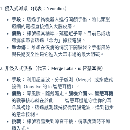
1. 侵入式派系（代表：Neuralink）
手段：
透過手術機器人進行開顱手術，將比頭髮
還細的電極直接插入大腦皮層。
優點：
訊號極其精準，延遲近乎零。目前已成功
讓癱瘓患者透過「念力」操控電腦。
致命傷：
誰想在沒病的情況下開腦袋？手術風險
與長期安全性是它進入大眾市場的最大阻礙。
2. 非侵入式派系（代表：Merge Labs、io 智慧耳機）
手段：
利用超音波、分子感測（Merge）或穿戴式
設備（Jony Ive 的 io 智慧耳機）。
優點：
零風險、隨戴隨走。
腦機介面 vs. 智慧耳機
的戰爭核心就在於此 —— 智慧耳機能守住你的耳
朵與視線，透過感測器捕捉微弱腦電波，達到初步
的意念控制。
挑戰：
訊號容易受到噪音干擾，精準度暫時不如
植入式。