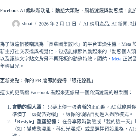
Facebook AI 趣味新功能：動態大頭貼、風格濾鏡與動態牆
shoai
2026 年 2 月 11 日
AI 應用產品
,
AI 新聞
,
社
為了讓這個被嘲諷為「長輩圖集散地」的平台重煥生機，Meta 
新主打社交表達與視覺化，包括能讓照片動起來的「動態個人頭貼」
以及讓純文字貼文背景不再死板的動態特效。顯然，
Meta
正試圖
年輕目光。
更新亮點：你的 FB 牆即將變得「眼花繚亂」
這次的更新讓 Facebook 看起來更像是一個充滿濾鏡的遊樂園：
會動的個人照：
只要上傳一張清晰的正面照，AI 就能幫
準備了「虛擬派對帽」，讓你的頭貼自動進入過節模式。
「Restyle」重塑記憶：
在分享限時動態或「我的這一天」時，你可
（如：變成動漫風、科幻光澤感）或是選擇預設風格，AI