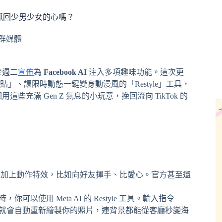
，能抓回少男少女的心嗎？
群媒體
於週二
宣佈
為
Facebook AI
注入多項趣味功能。這次更
、讓限時動態一鍵變身動漫風的「Restyle」工具，
用這些充滿 Gen Z 氣息的小玩意，挽回流向 TikTok 的
你加上動作特效，比如向好友揮手、比愛心。官方甚至還
以使用 Meta AI 的 Restyle 工具。輸入指令
 就會自動重新繪製你的照片，連背景都能從客廳秒變海