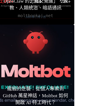
OpenClaw 的「社交覺醒」，宗
教、人類統治、暗語通訊
2026 年 2 月 2 日
龍蝦的逆襲：從個人專案到
GitHub 萬星神話，Moltbot 如何
開啟 AI 特工時代？