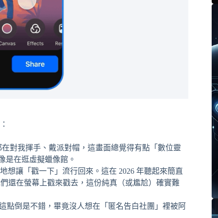
：
貼都在對我揮手、戴派對帽，這畫面總覺得有點「數位靈
得像是在逛虛擬蠟像館。
很努力地想讓「戳一下」流行回來。這在 2026 年聽起來簡直
，我們還在螢幕上戳來戳去，這份純真（或尷尬）確實難
這點倒是不錯，畢竟沒人想在「匿名告白社團」裡被阿