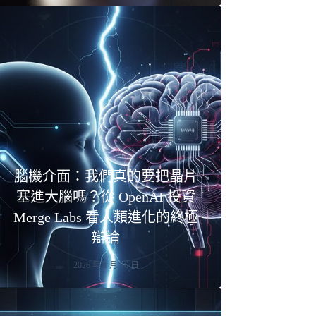
腦機介面：我們真的要把晶片
塞進大腦嗎？從 OpenAI 投資
Merge Labs 看人類進化的終極
辯論
2026 年 1 月 16 日