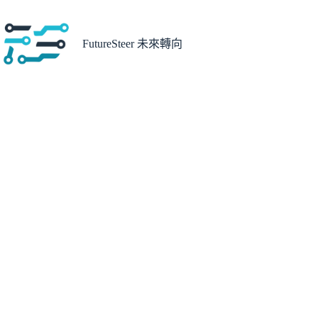
跳
至
主
FutureSteer 未來轉向
要
內
容