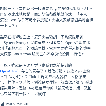
想像一下，當你寫出一段滿是 Bug 的廢物代碼時，AI 不
再是冷冰冰地報錯，而是語氣恭敬地對你說：「主人，
這段 Code 似乎有點小調皮呢，需要人家幫您溫柔地重構
一下嗎？」
雖然在技術層面上，這只需要微調一下系統提示詞
（System Prompt）就能達成，但考慮到 OpenAI 現在那
副「正經八百」的模範生樣，官方內建這種人格的機率
大概跟 Sam Altman 明天宣布不拿微軟投資一樣低。
不過，這就是開源社群（像我們之前提到的
OpenClaw
）存在的意義了。我敢打賭，這款 App 上線
不到 24 小時，GitHub 上肯定會出現各種「人格擴充
包」插件。到時候，別說是女僕版，就算你想讓 AI 變成
語氣毒辣、邊修 Bug 邊羞辱你的「嚴厲教官」版，恐怕
也只是下載一個 Skill 檔的事。
Post Views:
40