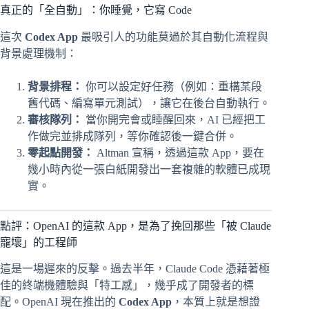
真正的「全自動」：你睡覺，它寫 Code
這次
Codex App
最吸引人的功能莫過於其自動化流程與
背景處理機制：
背景排程：
你可以設定好任務（例如：重構某段
舊代碼、編寫單元測試），讓它在後台自動執行。
審核隊列：
當你開完會或睡醒回來，AI 已經把工
作做完並排成隊列，等你確認後一鍵合併。
零起點開發：
Altman 宣稱，透過這款 App，要在
幾小時內從一張白紙開發出一套複雜的軟體已成現
實。
點評：OpenAI 的這款 App，是為了挽回那些「被 Claude
寵壞」的工程師
這是一場遲來的反擊。過去半年，Claude Code 憑藉著極
佳的終端機體驗與「特工感」，幾乎成了開發者的標
配。OpenAI 現在推出的
Codex App
，本質上就是想證