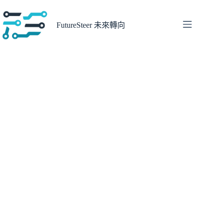
跳
至
FutureSteer 未來轉向
主
要
內
容