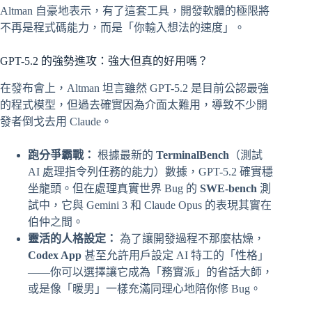
Altman 自豪地表示，有了這套工具，開發軟體的極限將
不再是程式碼能力，而是「你輸入想法的速度」。
GPT-5.2 的強勢進攻：強大但真的好用嗎？
在發布會上，Altman 坦言雖然 GPT-5.2 是目前公認最強
的程式模型，但過去確實因為介面太難用，導致不少開
發者倒戈去用 Claude。
跑分爭霸戰：
根據最新的
TerminalBench
（測試
AI 處理指令列任務的能力）數據，GPT-5.2 確實穩
坐龍頭。但在處理真實世界 Bug 的
SWE-bench
測
試中，它與 Gemini 3 和 Claude Opus 的表現其實在
伯仲之間。
靈活的人格設定：
為了讓開發過程不那麼枯燥，
Codex App
甚至允許用戶設定 AI 特工的「性格」
——你可以選擇讓它成為「務實派」的省話大師，
或是像「暖男」一樣充滿同理心地陪你修 Bug。