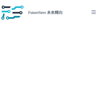
跳
至
FutureSteer 未來轉向
主
要
內
容