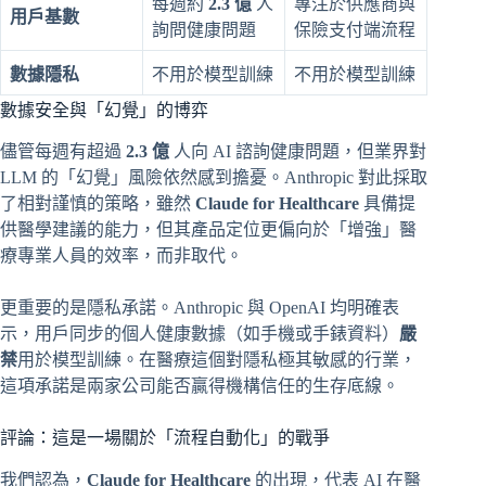
每週約
2.3 億
人
專注於供應商與
用戶基數
詢問健康問題
保險支付端流程
數據隱私
不用於模型訓練
不用於模型訓練
數據安全與「幻覺」的博弈
儘管每週有超過
2.3 億
人向 AI 諮詢健康問題，但業界對
LLM 的「幻覺」風險依然感到擔憂。Anthropic 對此採取
了相對謹慎的策略，雖然
Claude for Healthcare
具備提
供醫學建議的能力，但其產品定位更偏向於「增強」醫
療專業人員的效率，而非取代。
更重要的是隱私承諾。Anthropic 與 OpenAI 均明確表
示，用戶同步的個人健康數據（如手機或手錶資料）
嚴
禁
用於模型訓練。在醫療這個對隱私極其敏感的行業，
這項承諾是兩家公司能否贏得機構信任的生存底線。
評論：這是一場關於「流程自動化」的戰爭
我們認為，
Claude for Healthcare
的出現，代表 AI 在醫