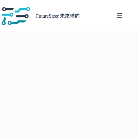
跳
至
FutureSteer 未來轉向
主
要
內
容