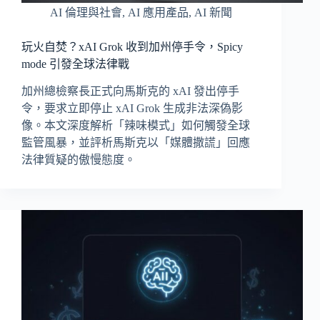
AI 倫理與社會
,
AI 應用產品
,
AI 新聞
玩火自焚？xAI Grok 收到加州停手令，Spicy
mode 引發全球法律戰
加州總檢察長正式向馬斯克的 xAI 發出停手
令，要求立即停止 xAI Grok 生成非法深偽影
像。本文深度解析「辣味模式」如何觸發全球
監管風暴，並評析馬斯克以「媒體撒謊」回應
法律質疑的傲慢態度。