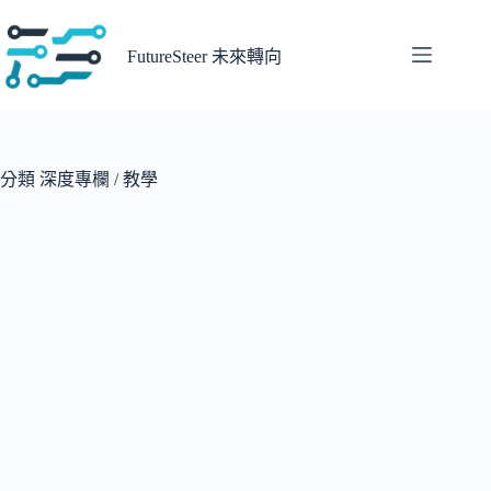
跳
至
FutureSteer 未來轉向
主
要
內
容
分類
深度專欄 / 教學